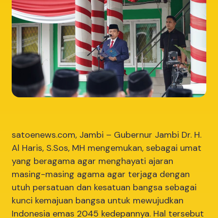
satoenews.com, Jambi – Gubernur Jambi Dr. H.
Al Haris, S.Sos, MH mengemukan, sebagai umat
yang beragama agar menghayati ajaran
masing-masing agama agar terjaga dengan
utuh persatuan dan kesatuan bangsa sebagai
kunci kemajuan bangsa untuk mewujudkan
Indonesia emas 2045 kedepannya. Hal tersebut