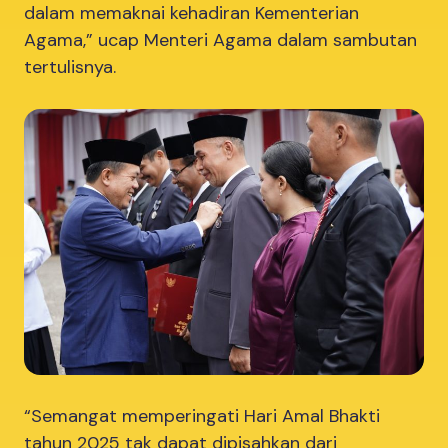
dalam memaknai kehadiran Kementerian
Agama,” ucap Menteri Agama dalam sambutan
tertulisnya.
“Semangat memperingati Hari Amal Bhakti
tahun 2025 tak dapat dipisahkan dari