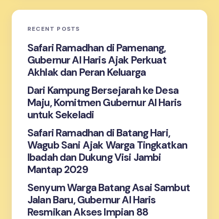
Email *
RECENT POSTS
Your Comment *
Safari Ramadhan di Pamenang,
Gubernur Al Haris Ajak Perkuat
Akhlak dan Peran Keluarga
Dari Kampung Bersejarah ke Desa
Maju, Komitmen Gubernur Al Haris
Save my name and email in this browser for the
untuk Sekeladi
next time I comment.
Safari Ramadhan di Batang Hari,
Wagub Sani Ajak Warga Tingkatkan
Submit Comment
Ibadah dan Dukung Visi Jambi
Mantap 2029
Senyum Warga Batang Asai Sambut
Jalan Baru, Gubernur Al Haris
Resmikan Akses Impian 88