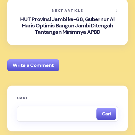
NEXT ARTICLE
HUT Provinsi Jambi ke-68, Gubernur Al
Haris Optimis Bangun Jambi Ditengah
Tantangan Minimnya APBD
Write a Comment
Alamat email Anda tidak akan dipublikasikan.
Ruas
CARI
yang wajib ditandai
*
Cari
Name *