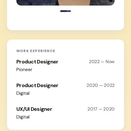
(tanpa judul)
(tanpa
2026
WORK EXPERIENCE
Product Designer
2022 — Now
Pioneer
Product Designer
2020 — 2022
Digital
UX/UI Designer
2017 — 2020
Digital