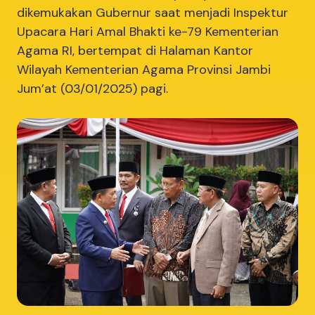
dikemukakan Gubernur saat menjadi Inspektur
Upacara Hari Amal Bhakti ke-79 Kementerian
Agama RI, bertempat di Halaman Kantor
Wilayah Kementerian Agama Provinsi Jambi
Jum’at (03/01/2025) pagi.