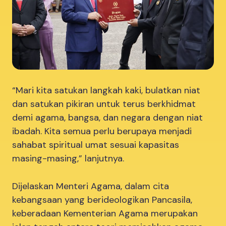
“Mari kita satukan langkah kaki, bulatkan niat
dan satukan pikiran untuk terus berkhidmat
demi agama, bangsa, dan negara dengan niat
ibadah. Kita semua perlu berupaya menjadi
sahabat spiritual umat sesuai kapasitas
masing-masing,” lanjutnya.
Dijelaskan Menteri Agama, dalam cita
kebangsaan yang berideologikan Pancasila,
keberadaan Kementerian Agama merupakan