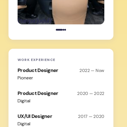
oleh Admin
on
Februari 19,
(tanpa judul)
(tanpa j
2026
WORK EXPERIENCE
Product Designer
2022 — Now
Pioneer
Product Designer
2020 — 2022
Digital
UX/UI Designer
2017 — 2020
Digital