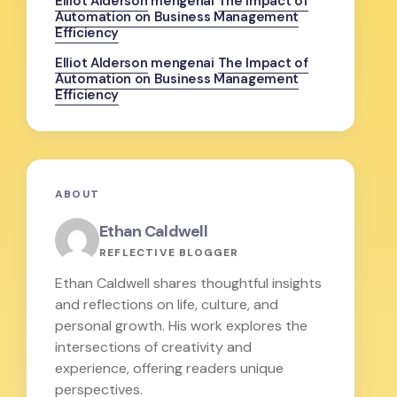
Elliot Alderson
mengenai
The Impact of
Automation on Business Management
Efficiency
Elliot Alderson
mengenai
The Impact of
Automation on Business Management
Efficiency
ABOUT
Ethan Caldwell
REFLECTIVE BLOGGER
Ethan Caldwell shares thoughtful insights
and reflections on life, culture, and
personal growth. His work explores the
intersections of creativity and
experience, offering readers unique
perspectives.