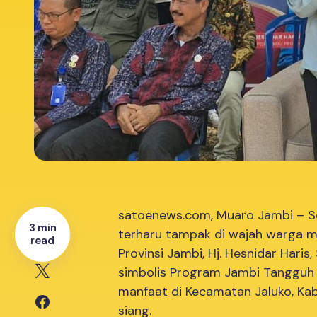
satoenews.com, Muaro Jambi – S
3 min
terharu tampak di wajah warga m
read
Provinsi Jambi, Hj. Hesnidar Haris
simbolis Program Jambi Tangguh
manfaat di Kecamatan Jaluko, Ka
siang.