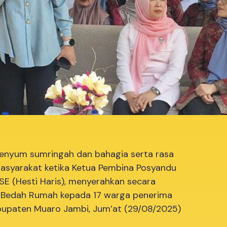
enyum sumringah dan bahagia serta rasa
asyarakat ketika Ketua Pembina Posyandu
, SE (Hesti Haris), menyerahkan secara
 Bedah Rumah kepada 17 warga penerima
bupaten Muaro Jambi, Jum’at (29/08/2025)