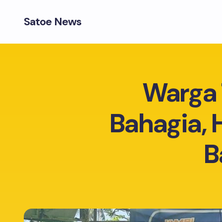
Satoe News
Warga 
Bahagia, H
B