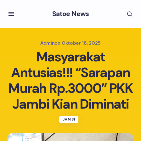
Satoe News
Admin
on
Oktober 18, 2025
Masyarakat
Antusias!!! “Sarapan
Murah Rp.3000” PKK
Jambi Kian Diminati
JAMBI