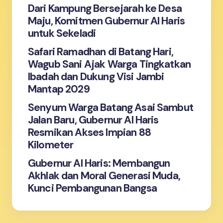
Dari Kampung Bersejarah ke Desa
Maju, Komitmen Gubernur Al Haris
Save my name and email in this browser for the
untuk Sekeladi
next time I comment.
Safari Ramadhan di Batang Hari,
Wagub Sani Ajak Warga Tingkatkan
Submit Comment
Ibadah dan Dukung Visi Jambi
Mantap 2029
Senyum Warga Batang Asai Sambut
Jalan Baru, Gubernur Al Haris
Resmikan Akses Impian 88
Kilometer
Gubernur Al Haris: Membangun
Akhlak dan Moral Generasi Muda,
Kunci Pembangunan Bangsa