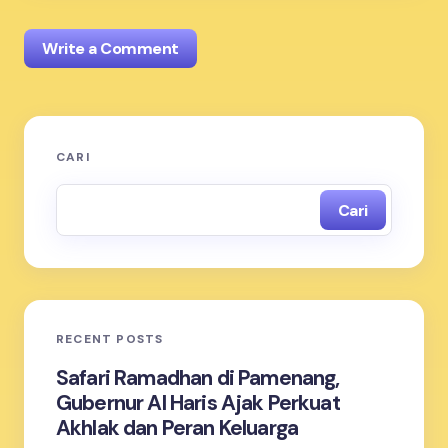
Write a Comment
Alamat email Anda tidak akan dipublikasikan.
Ruas
CARI
yang wajib ditandai
*
Cari
Name *
Email *
RECENT POSTS
Your Comment *
Safari Ramadhan di Pamenang,
Gubernur Al Haris Ajak Perkuat
Akhlak dan Peran Keluarga