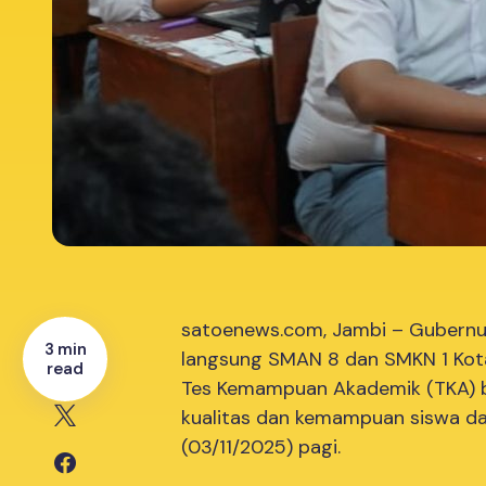
satoenews.com, Jambi – Gubernur 
3 min
langsung SMAN 8 dan SMKN 1 Kot
read
Tes Kemampuan Akademik (TKA) bi
kualitas dan kemampuan siswa da
(03/11/2025) pagi.