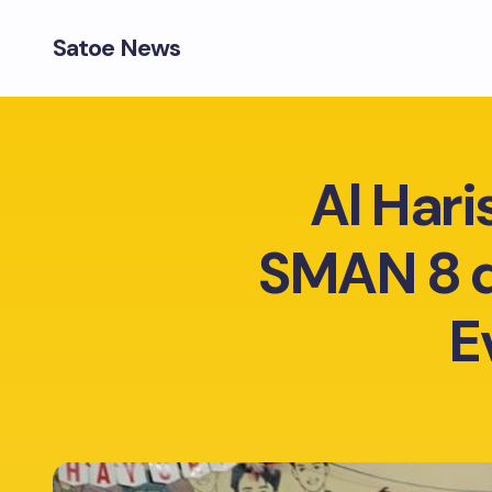
Satoe News
Al Hari
SMAN 8 d
E