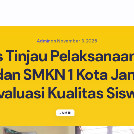
Admin
on
November 3, 2025
s Tinjau Pelaksanaa
an SMKN 1 Kota Ja
valuasi Kualitas Sis
JAMBI