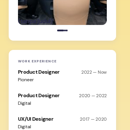
oleh Admin
on
Februari 19,
(tanpa judul)
(tanpa j
2026
WORK EXPERIENCE
Product Designer
2022 — Now
Pioneer
Product Designer
2020 — 2022
Digital
UX/UI Designer
2017 — 2020
Digital