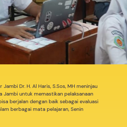
Jambi Dr. H. Al Haris, S.Sos, MH meninjau
a Jambi untuk memastikan pelaksanaan
sa berjalan dengan baik sebagai evaluasi
lam berbagai mata pelajaran, Senin