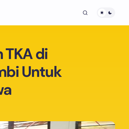
n TKA di
mbi Untuk
wa