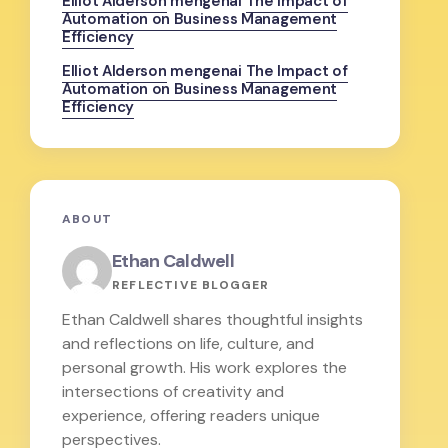
Elliot Alderson
mengenai
The Impact of
Automation on Business Management
Efficiency
Elliot Alderson
mengenai
The Impact of
Automation on Business Management
Efficiency
ABOUT
Ethan Caldwell
REFLECTIVE BLOGGER
Ethan Caldwell shares thoughtful insights
and reflections on life, culture, and
personal growth. His work explores the
intersections of creativity and
experience, offering readers unique
perspectives.